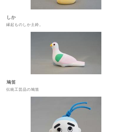
しか
縁起ものしか土鈴。
鳩笛
伝統工芸品の鳩笛