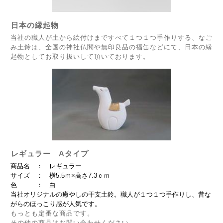
日本の縁起物
当社の職人が土から絵付けまですべて１つ１つ手作りする、なご
み土鈴は、全国の神社仏閣や無印良品の福缶などにて、日本の縁
起物としてお取り扱いして頂いております。
レギュラー Aタイプ
商品名 ： レギュラー
サイズ ： 横5.5ｍ×高さ7.3ｃｍ
色 ： 白
当社オリジナルの癒やしの干支土鈴。職人が１つ１つ手作りし、昔な
がらのほっこり感が人気です。
もっとも定番な商品です。
その他の商品はお問い合わせください。